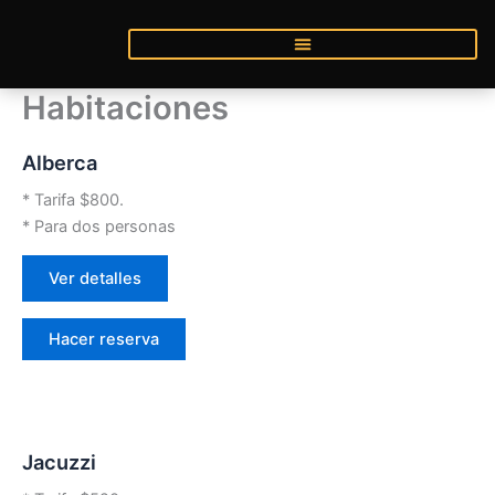
Ir
al
contenido
Habitaciones
Alberca
* Tarifa $800.
* Para dos personas
Ver detalles
Hacer reserva
Jacuzzi