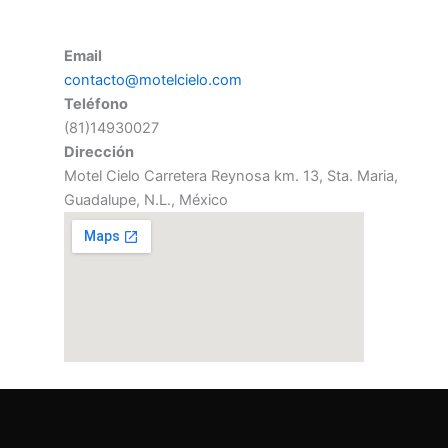
Email
contacto@motelcielo.com
Teléfono
(81)14930027
Dirección
Motel Cielo Carretera Reynosa km. 13, Sta. Maria,
Guadalupe, N.L., México